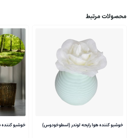
محصولات مرتبط
خوشبو کننده هوا رایحه لوندر (اسطوخودوس)
خوشبو کننده برند koke با رایح