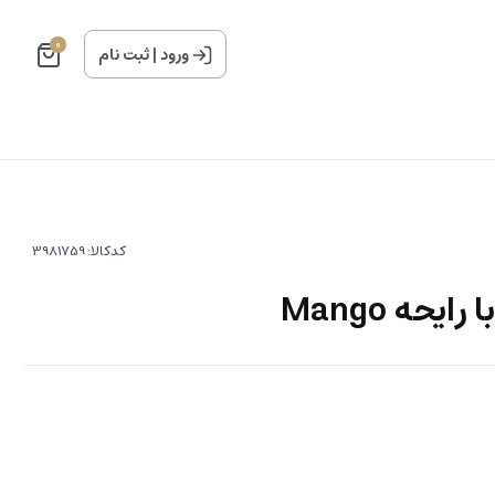
0
ورود
|
ثبت نام
کدکالا:
یحه Mango