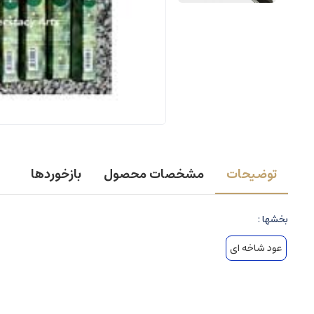
توضیحات
مشخصات محصول
بازخوردها
بخشها :
عود شاخه ای