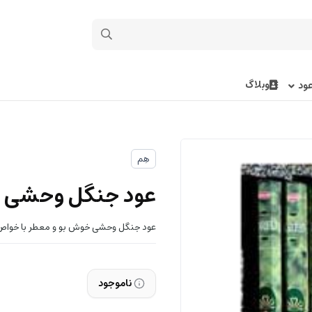
وبلاگ
ود
هِم
عود جنگل وحشی HEM
عود جنگل وحشی خوش بو و معطر با خواص گوناگون س
ناموجود