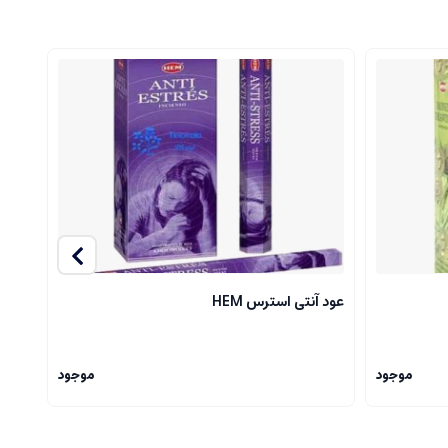
عود آنتی استرس HEM
عود ص
موجود
موجود