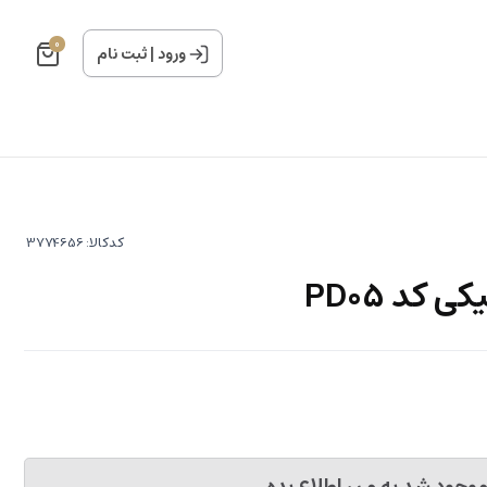
0
ورود
|
ثبت نام
کدکالا:
کد PD05